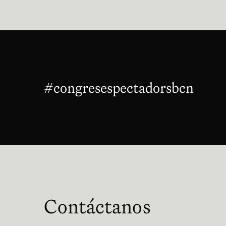
#congresespectadorsbcn
Abre
Contáctanos