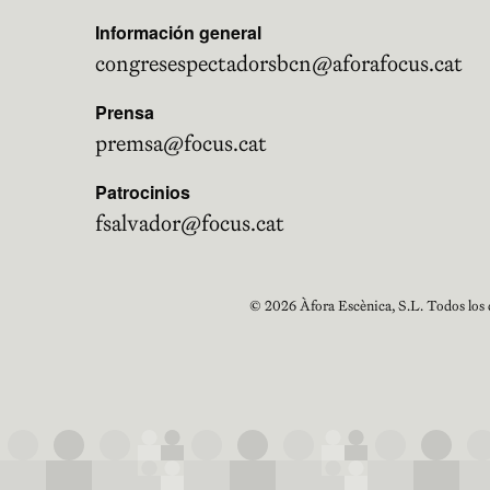
Información general
congresespectadorsbcn@aforafocus.cat
Prensa
premsa@focus.cat
Patrocinios
fsalvador@focus.cat
© 2026 Àfora Escènica, S.L. Todos los 