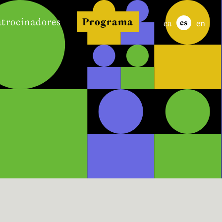
atrocinadores
Programa
ca
en
es