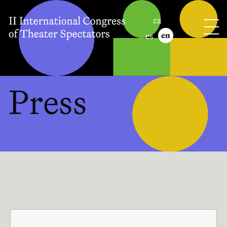
ca
es
en
Press