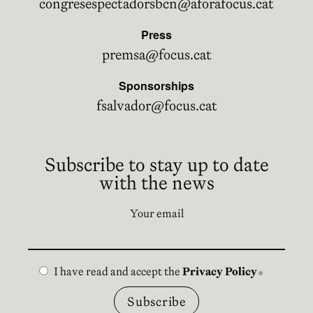
congresespectadorsbcn@aforafocus.cat
Press
premsa@focus.cat
Sponsorships
fsalvador@focus.cat
Subscribe to stay up to date
with the news
Your email
I have read and accept the
Privacy Policy
Abre en n