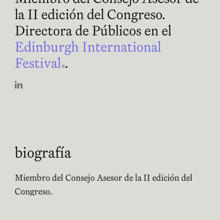
la II edición del Congreso.
Directora de Públicos en el
Edinburgh International
Festival
Abre en nueva ventana
.
Abre en nueva ventana
biografía
Miembro del Consejo Asesor de la II edición del
Congreso.
Directora de Públicos en el
Edinburgh