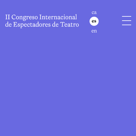
ca
es
en