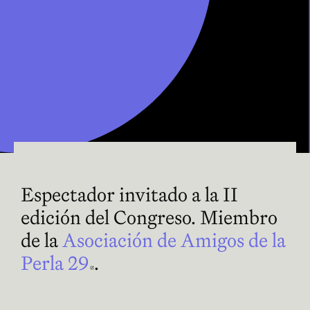
Espectador invitado a la II
edición del Congreso. Miembro
de la
Asociación de Amigos de la
Perla 29
Abre en nueva ventana
.