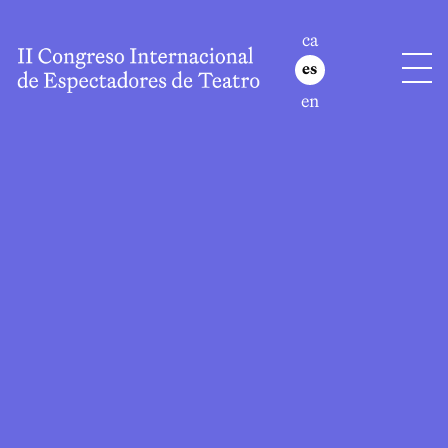
ca
es
en