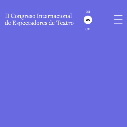
ca
es
en