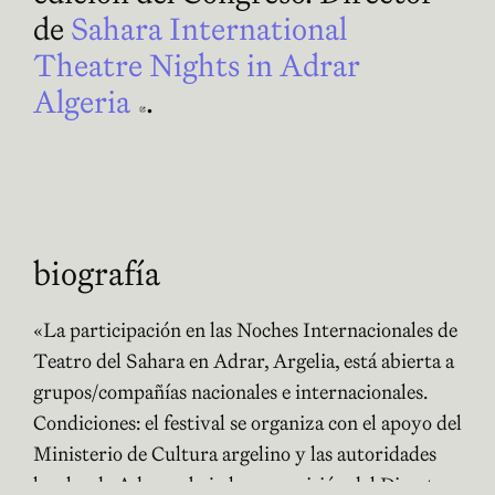
de
Sahara International
Theatre Nights in Adrar
Algeria
Abre en nueva ventana
.
biografía
«La participación en las Noches Internacionales de
Teatro del Sahara en Adrar, Argelia, está abierta a
grupos/compañías nacionales e internacionales.
Condiciones: el festival se organiza con el apoyo del
Ministerio de Cultura argelino y las autoridades
locales de Adrar y bajo la supervisión del Director