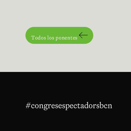
Todos los ponentes
#congresespectadorsbcn
Abre