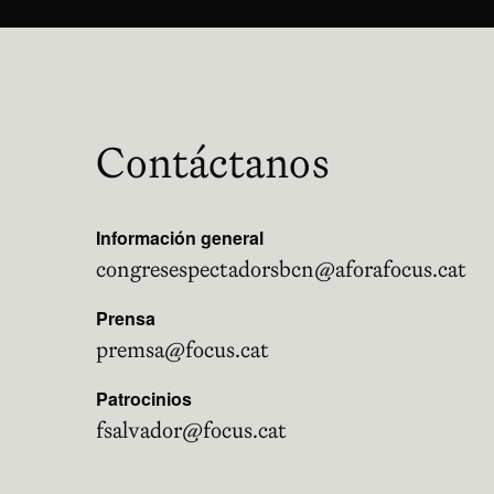
Contáctanos
Información general
congresespectadorsbcn@aforafocus.cat
Prensa
premsa@focus.cat
Patrocinios
fsalvador@focus.cat