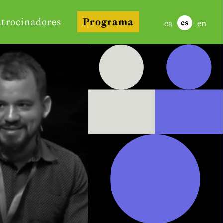
atrocinadores
Programa
ca
en
es