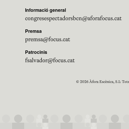
Informació general
congresespectadorsbcn@aforafocus.cat
Premsa
premsa@focus.cat
Patrocinis
fsalvador@focus.cat
© 2026 Àfora Escènica, S.L. Tots 