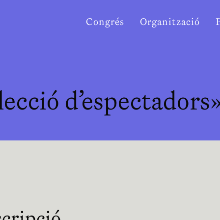
Congrés
Organització
·lecció d’espectadors
re en nueva ventana
cripció