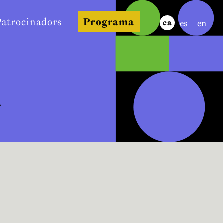
Patrocinadors
Programa
es
en
ca
»