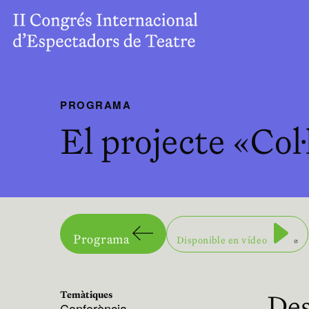
PROGRAMA
El projecte «Col
Ab
Programa
Disponible en vídeo
Des
Temàtiques
Conferència