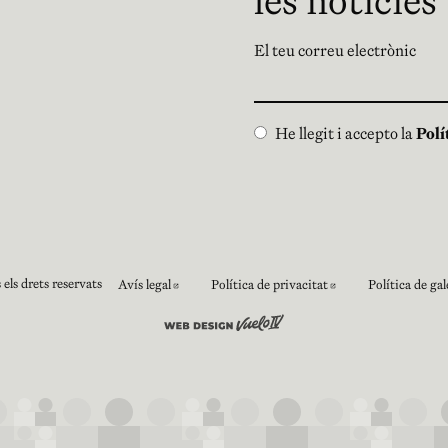
les notícies
El teu correu electrònic
He llegit i accepto la
Polí
els drets reservats
Avís legal
Política de privacitat
Política de gal
Abre en nueva ventana
Abre en nueva 
Abre en nueva ventana