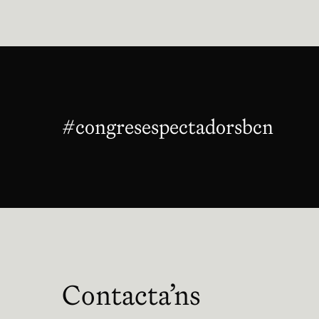
#congresespectadorsbcn
Abre
Contacta’ns