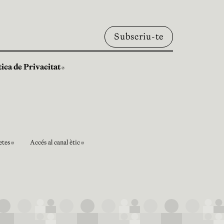
tica de Privacitat
Abre en nueva ventana
etes
Accés al canal ètic
ventana
Abre en nueva ventana
Abre en nueva ventana