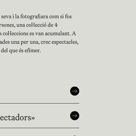
eva i la fotografiara com si fos
sones, una col·lecció de 4
s col·leccions es van acumulant. A
ades una per una, crec espectacles,
 del que és efímer.
spectadors»