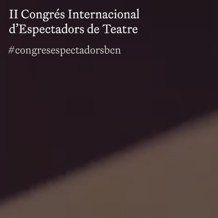
#congresespectadorsbcn
Abre en nueva vent