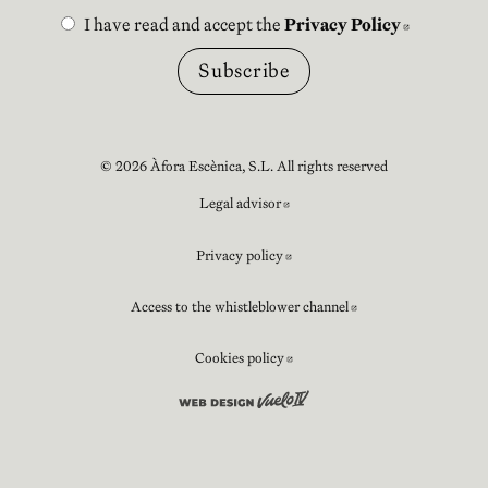
I have read and accept the
Privacy Policy
Abre en n
© 2026 Àfora Escènica, S.L. All rights reserved
Legal advisor
Abre en nueva ventana
Privacy policy
Abre en nueva ventana
Access to the whistleblower channel
Abre en nueva v
Cookies policy
Abre en nueva ventana
Abre en nueva ventana