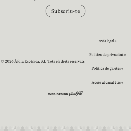
Avís legal
Abre e
Política de privacitat
Ab
© 2026 Àfora Escènica, S.L. Tots els drets reservats
Política de galetes
Abr
Accés al canal ètic
Abr
Abre en nueva ventana