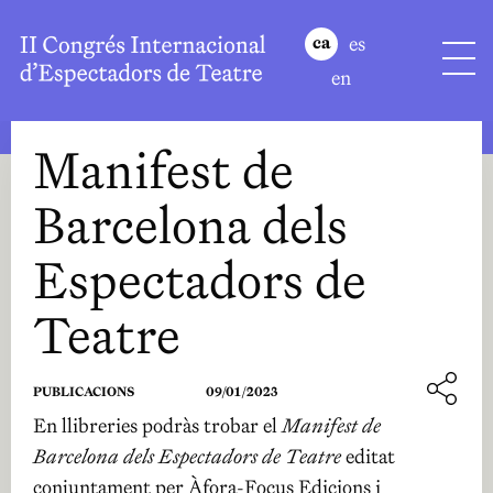
es
ca
en
Manifest de
Barcelona dels
Espectadors de
Teatre
PUBLICACIONS
09/01/2023
En llibreries podràs trobar el
Manifest de
Barcelona dels Espectadors de Teatre
editat
conjuntament per Àfora-Focus Edicions i