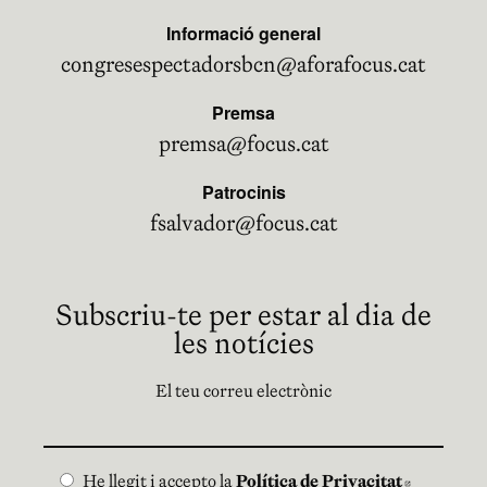
Informació general
congresespectadorsbcn@aforafocus.cat
Premsa
premsa@focus.cat
Patrocinis
fsalvador@focus.cat
Subscriu-te per estar al dia de
les notícies
El teu correu electrònic
He llegit i accepto la
Política de Privacitat
Abre en 