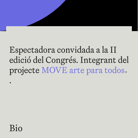
Espectadora convidada a la II
edició del Congrés. Integrant del
projecte
MOVE arte para todos
Abre en nueva ventana
.
Bio