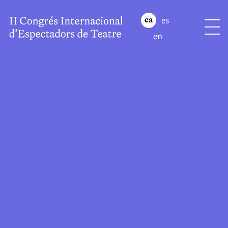
es
ca
en