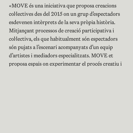
«MOVE és una iniciativa que proposa creacions
col·lectives des del 2015 on un grup d’espectadors
esdevenen intèrprets de la seva pròpia història.
Mitjançant processos de creació participativa i
col·lectiva, els que habitualment són espectadors
són pujats a l’escenari acompanyats d’un equip
d’artistes i mediadors especialitzats. MOVE et
proposa espais on experimentar el procés creatiu i
educar la teva visió i sensibilitat sobre el que passa
a l’escenari. En les creacions, tallers i laboratoris
que proposa MOVE, l’espectador està convidat no
només a fer sinó a qüestionar, reflexionar i obrir
els ulls a altres possibilitats artístiques. L’objectiu
de MOVE des de la seva fundació és qüestionar
què és l’art, qui són artistes i on es pot fer art.
L’última creació de MOVE,
MI dance loneliness