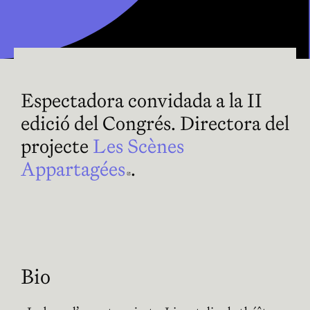
Espectadora convidada a la II
edició del Congrés. Directora del
projecte
Les Scènes
Appartagées
Abre en nueva venta
.
Bio