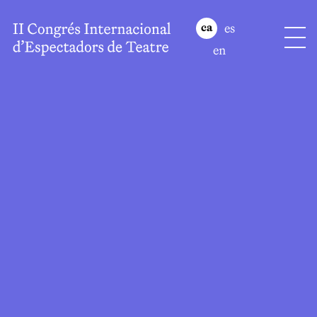
es
ca
en