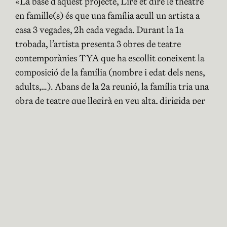
«La base d’aquest projecte, Lire et dire le théâtre
en famille(s) és que una família acull un artista a
casa 3 vegades, 2h cada vegada. Durant la 1a
trobada, l’artista presenta 3 obres de teatre
contemporànies TYA que ha escollit coneixent la
composició de la família (nombre i edat dels nens,
adults,…). Abans de la 2a reunió, la família tria una
obra de teatre que llegirà en veu alta, dirigida per
l’artista a la 2a reunió. La 2a reunió s’assembla a un
assaig. Durant la 3a reunió, la família llegirà en veu
alta l’obra davant dels seus convidats, amics i veïns
que han estat convidats a la lectura. Aquest és un
moment molt íntim i amable per compartir.
S’ofereix a cada lector un llibre per guardar com a
record d’aquest experiment tan especial i animar-
lo a seguir llegint textos de teatre.