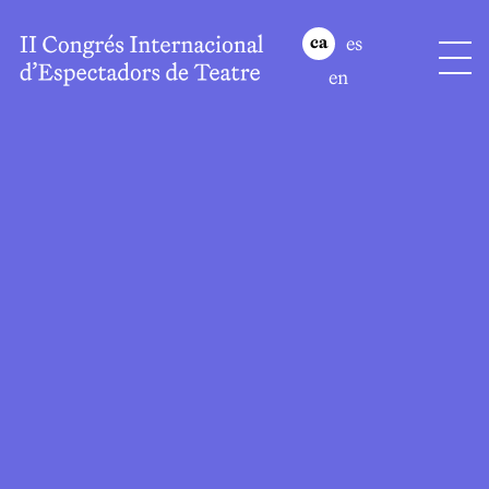
es
ca
en