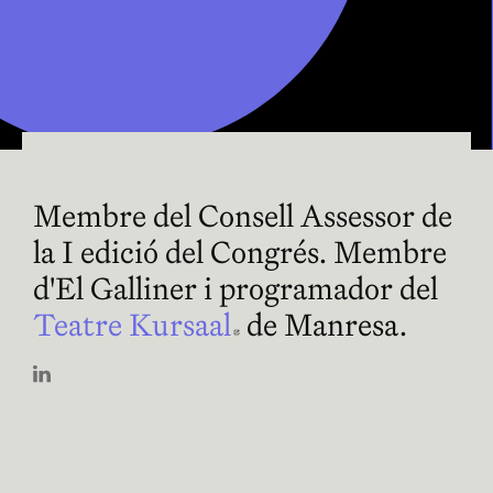
Membre del Consell Assessor de
la I edició del Congrés. Membre
d'El Galliner i programador del
Teatre Kursaal
Abre en nueva ven
de Manresa.
Abre en nueva ventana