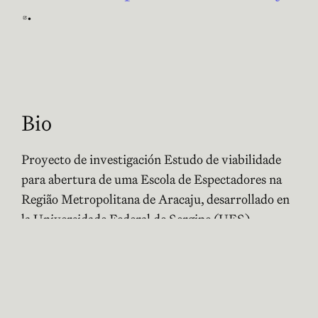
Abre en nueva ventana
.
Bio
Proyecto de investigación Estudo de viabilidade
para abertura de uma Escola de Espectadores na
Região Metropolitana de Aracaju, desarrollado en
la Universidade Federal de Sergipe (UFS)
Activitats de Olívia Camboim
Romano
No hi ha activitats per a aquesta persona