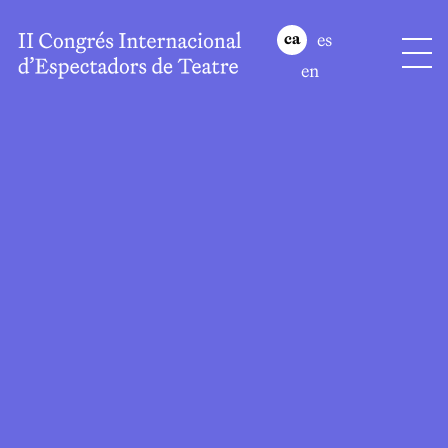
es
ca
en