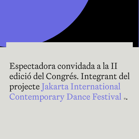
Espectadora convidada a la II
edició del Congrés. Integrant del
projecte
Jakarta International
Contemporary Dance Festival
Abr
.