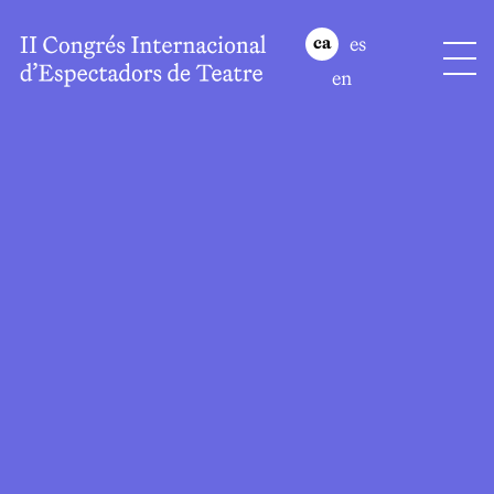
es
ca
en