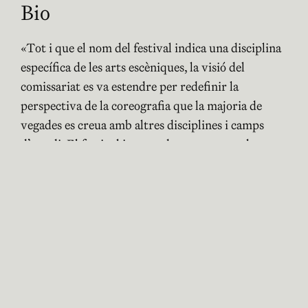
Bio
«Tot i que el nom del festival indica una disciplina
específica de les arts escèniques, la visió del
comissariat es va estendre per redefinir la
perspectiva de la coreografia que la majoria de
vegades es creua amb altres disciplines i camps
d’estudi. El festival intenta desempaquetar la
perspectiva de» presentant» mitjançant l’ús de
llocs no teatrals per als programes. Pretén que
l’artista explora més oportunitats per redefinir la
coreografia juntament amb el seu objectiu
d’incloure més gent per accedir a les arts
escèniques. Per això, en la darrera edició, també
vam programar una actuació que va portar lloc a
Kampung Kota (poble de la ciutat) com a part del