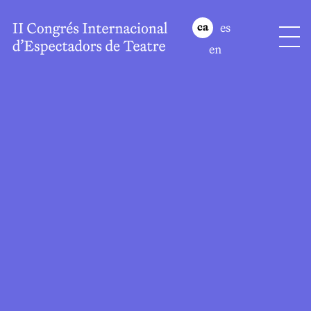
es
ca
en