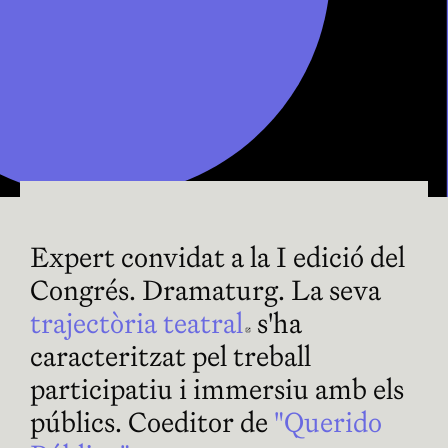
Expert convidat a la I edició del
Congrés. Dramaturg. La seva
trajectòria teatral
Abre en nueva 
s'ha
caracteritzat pel treball
participatiu i immersiu amb els
públics. Coeditor de
"Querido