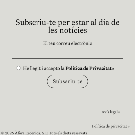
Subscriu-te per estar al dia de
les notícies
El teu correu electrònic
He llegit i accepto la
Política de Privacitat
Abre en 
Avís legal
Abre e
Política de privacitat
Ab
© 2026 Àfora Escènica, S.L. Tots els drets reservats