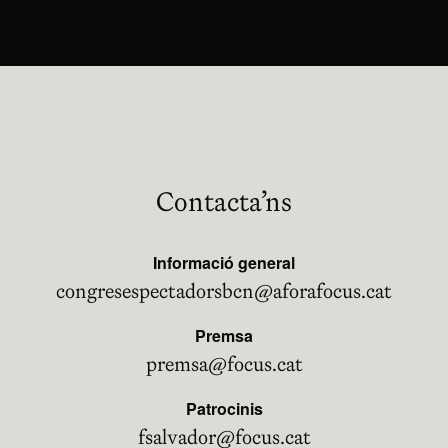
Contacta’ns
Informació general
congresespectadorsbcn@aforafocus.cat
Premsa
premsa@focus.cat
Patrocinis
fsalvador@focus.cat