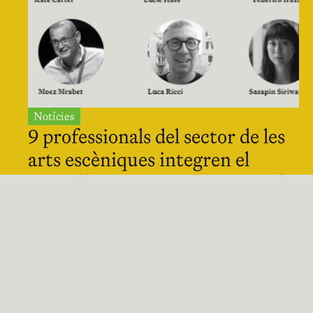
Notícies
9 professionals del sector de les
arts escèniques integren el
Consell Assessor Internacional
del Congrés
1
2
Pàgina següent
Notícies breus
Manifest de Barcelona dels Espectadors de