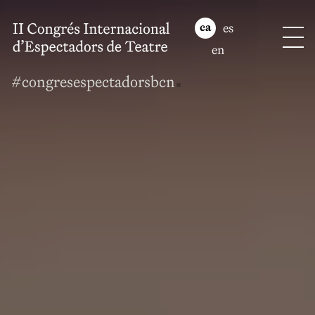
es
ca
en
#congresespectadorsbcn
Abre en nueva vent