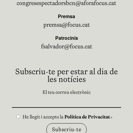
congresespectadorsbcn@aforafocus.cat
Premsa
premsa@focus.cat
Patrocinis
fsalvador@focus.cat
Subscriu-te per estar al dia de
les notícies
El teu correu electrònic
He llegit i accepto la
Política de Privacitat
Abre en 