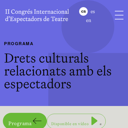
es
ca
en
PROGRAMA
Drets culturals
relacionats amb els
espectadors
Abre en nuev
Programa
Disponible en vídeo