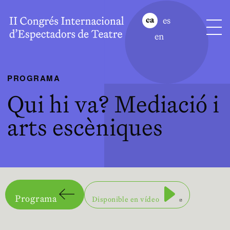
es
ca
en
PROGRAMA
Qui hi va? Mediació i
arts escèniques
Abre en nuev
Programa
Disponible en vídeo