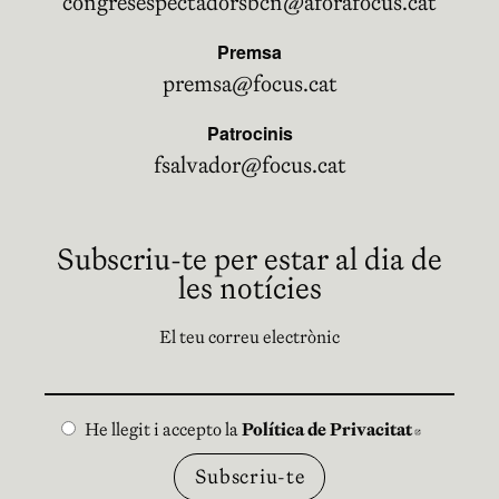
congresespectadorsbcn@aforafocus.cat
Premsa
premsa@focus.cat
Patrocinis
fsalvador@focus.cat
Subscriu-te per estar al dia de
les notícies
El teu correu electrònic
He llegit i accepto la
Política de Privacitat
Abre en 